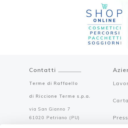
Contatti
Azie
Lavor
Terme di Raffaello
di Riccione Terme s.p.a.
Carta
via San Gianno 7
Press
61020 Petriano (PU)
p.iva 02006130401