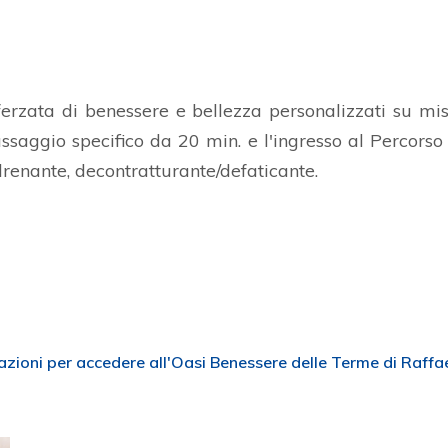
sferzata di benessere e bellezza personalizzati su m
saggio specifico da 20 min. e l'ingresso al Percorso W
e/drenante, decontratturante/defaticante.
mazioni per accedere all'Oasi Benessere delle Terme di Raffa