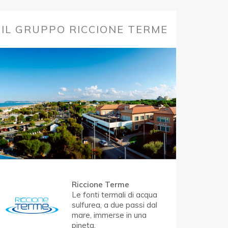
IL GRUPPO RICCIONE TERME
 Termale 2026
Stagio
? PREVENZIONE E
OSTEOPORO
LLE TERME.
CURA
i Sulfurei per la tua Salute.
Acque e Fanghi
Riccione Terme
Le fonti termali di acqua
sulfurea, a due passi dal
mare, immerse in una
pineta.