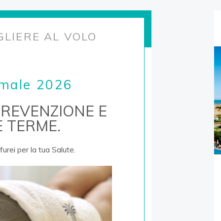
GLIERE AL VOLO
rmale 2026
Stagione
REVENZIONE E
OSTEOPOROSI
 TERME.
CURA A
urei per la tua Salute.
Acque e Fanghi Termal
Pala Terme
sive nei
Il grande spazio
ccione e
multifunzionale, a due
passi dal mare, per eventi,
ed
conferenze, convegni a