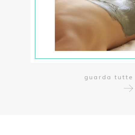
esclusivi per chi f
Riccione Terme.
guarda tutte 