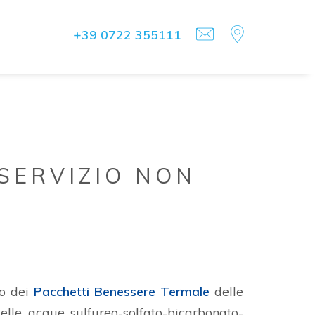
+39 0722 355111
SERVIZIO NON
no dei
Pacchetti Benessere Termale
delle
elle acque sulfureo-solfato-bicarbonato-