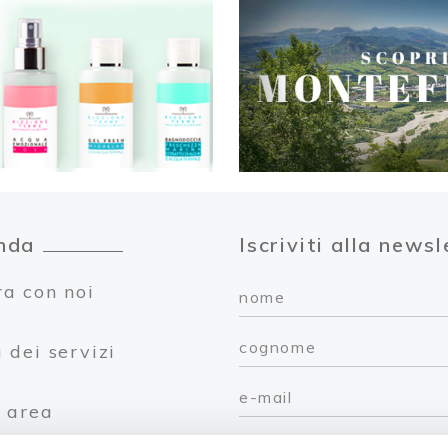
nda
Iscriviti alla newsl
a con noi
 dei servizi
 area
cure
benessere
s