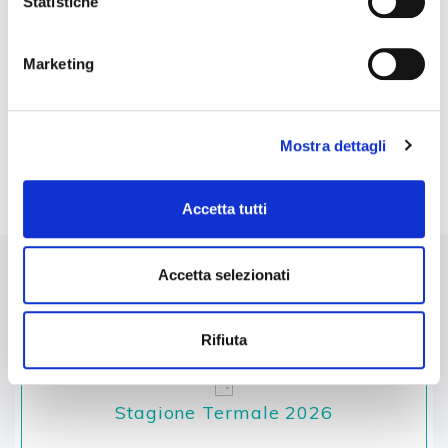
Statistiche
Marketing
COSMESI
Mostra dettagli
Accetta tutti
Accetta selezionati
OCCASIONI DA COGLIERE AL
VOLO
Rifiuta
Stagione Termale 2026